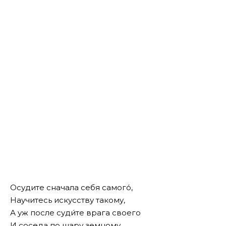
Осудите сначала себя самого́,
Научитесь искусству такому,
А уж после суди́те врага своего
И соседа по шару земному.