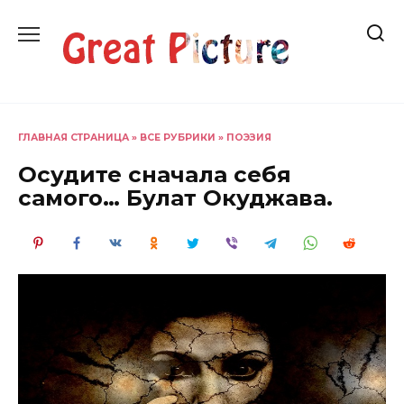
Перейти
к
содержанию
ГЛАВНАЯ СТРАНИЦА
»
ВСЕ РУБРИКИ
»
ПОЭЗИЯ
Осудите сначала себя
самого… Булат Окуджава.