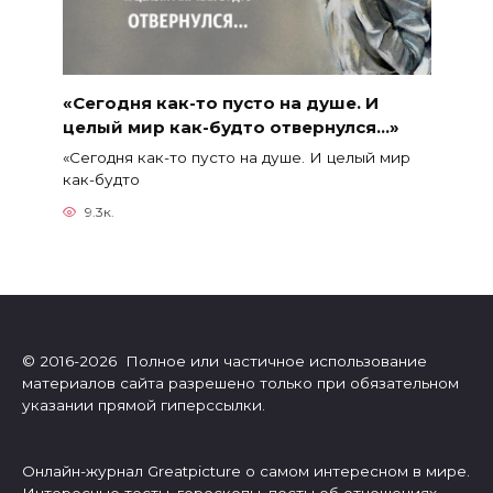
«Сегодня как-то пусто на душе. И
целый мир как-будто отвернулся…»
«Сегодня как-то пусто на душе. И целый мир
как-будто
9.3к.
© 2016-2026 Полное или частичное использование
материалов сайта разрешено только при обязательном
указании прямой гиперссылки.
Онлайн-журнал Greatpicture о самом интересном в мире.
Интересные тесты, гороскопы, посты об отношениях,