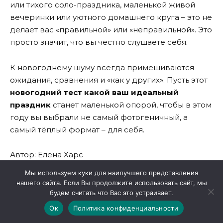
или тихого соло-праздника, маленькой живой
вечеринки или уютного домашнего круга – это не
делает вас «правильной» или «неправильной». Это
просто значит, что вы честно слушаете себя.
К новогоднему шуму всегда примешиваются
ожидания, сравнения и «как у других». Пусть этот
новогодний тест какой ваш идеальный
праздник
станет маленькой опорой, чтобы в этом
году вы выбрали не самый фотогеничный, а
самый тёплый формат – для себя.
Автор: Елена Харс
Мы используем куки для наилучшего представления
нашего сайта. Если Вы продолжите использовать сайт, мы
Если вам было полезно, поделитесь в
будем считать что Вас это устраивает.
комментариях, какой сценарий у вас получился –
Ок
Политика конфиденциальности
и совпадает ли он с тем, как вы обычно отмечали.
Сохраните этот тест, чтобы вернуться к нему в