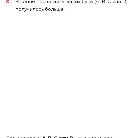
В конце посчитайте, каких букв (A, B, C или D)
получилось больше.
Больше всего
A, B, C или D
– это и есть ваш