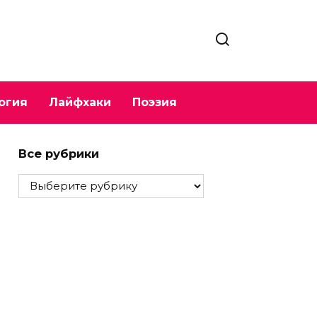
огия
Лайфхаки
Поэзия
Все рубрики
Все
рубрики