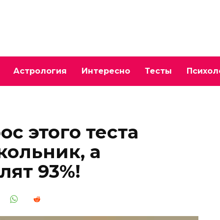
Астрология
Интересно
Тесты
Психол
с этого теста
кольник, а
лят 93%!