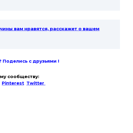
жчины вам нравятся, расскажет о вашем
? Поде
лись с друзьями !
му сообществу:
Pinterest
Twitter