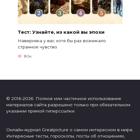
Тест: Узнайте, из какой вы эпохи
Наверняка у вас хотя бы раз возникало
странное чувство
80к.
© 2016-2026 Полное или частичное использование
материалов сайта разрешено только при обязательном
указании прямой гиперссылки.
Онлайн-журнал Greatpicture о самом интересном в мире.
Интересные тесты, гороскопы, посты об отношениях,