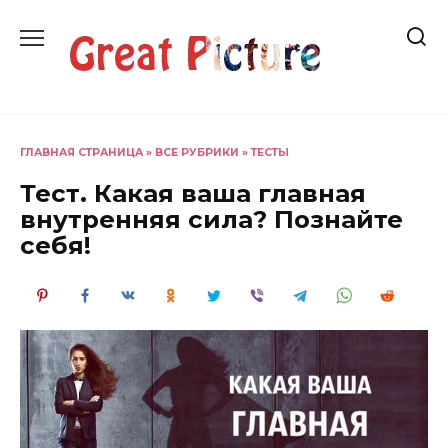
Перейти
к
содержанию
ГЛАВНАЯ СТРАНИЦА
»
ВСЕ РУБРИКИ
»
ТЕСТЫ
Тест. Какая ваша главная
внутренняя сила? Познайте
себя!