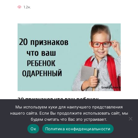
1.2к.
20 признаков что ваш ребенок
одаренный.Полезно знать.
Мы используем куки для наилучшего представления
нашего сайта. Если Вы продолжите использовать сайт, мы
20 признаков что ваш ребенок
будем считать что Вас это устраивает.
одаренный.Полезно знать.
Ок
Политика конфиденциальности
2.8к.