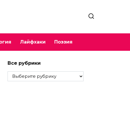
огия
Лайфхаки
Поэзия
Все рубрики
Все
рубрики