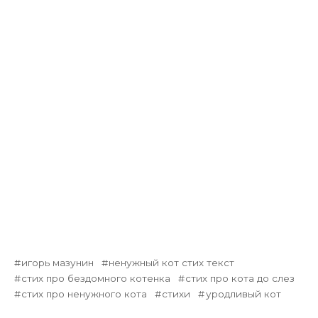
игорь мазунин
ненужный кот стих текст
стих про бездомного котенка
стих про кота до слез
стих про ненужного кота
стихи
уродливый кот