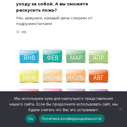
уходу за собой. А вы сможете
раскусить ложь?
Мы, девушки, каждый день слышим от
подружек/читаем
88
Мы используем куки для наилучшего представления
нашего сайта. Если Вы продолжите использовать сайт, мы
будем считать что Вас это устраивает.
Говорят что по месяцу рождения
можно узнать о человеке все.
Ок
Политика конфиденциальности
Говорят что по месяцу рождения можно узнать