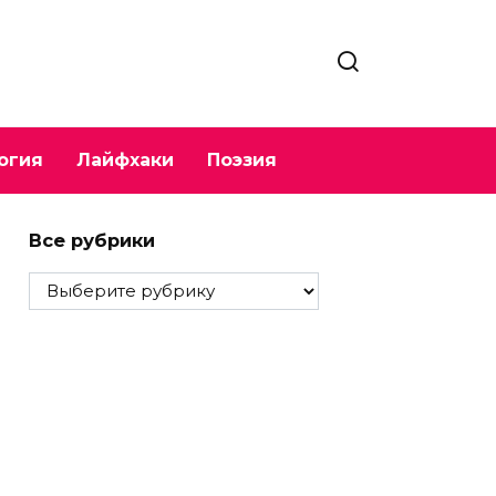
огия
Лайфхаки
Поэзия
Все рубрики
Все
рубрики