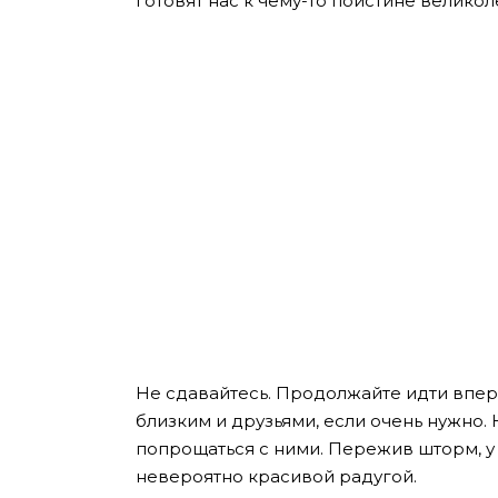
готовят нас к чему-то поистине велико
Не сдавайтесь. Продолжайте идти впере
близким и друзьями, если очень нужно.
попрощаться с ними.
Пережив шторм, у
невероятно красивой радугой.