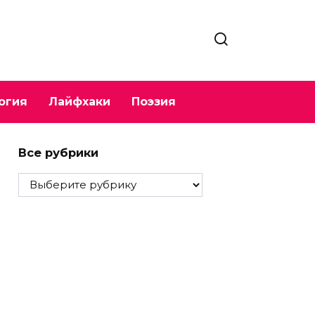
огия
Лайфхаки
Поэзия
Все рубрики
Все
рубрики