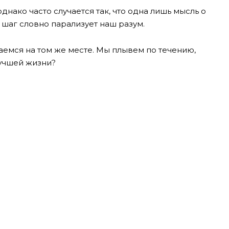
нако часто случается так, что одна лишь мысль о
 шаг словно парализует наш разум.
таемся на том же месте. Мы плывем по течению,
лучшей жизни?