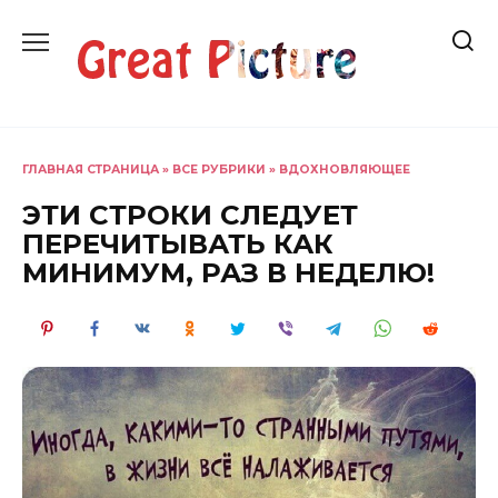
Перейти
к
содержанию
ГЛАВНАЯ СТРАНИЦА
»
ВСЕ РУБРИКИ
»
ВДОХНОВЛЯЮЩЕЕ
ЭТИ СТРОКИ СЛЕДУЕТ
ПЕРЕЧИТЫВАТЬ КАК
МИНИМУМ, РАЗ В НЕДЕЛЮ!