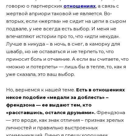
говорю о партнерских
отношениях
, а связь с
жертвой априори таковой не является. Во-
вторых, если «жертва» не сидит на цепи в сыром
подвале, у нее всегда есть выбор. И меня не
впечатляют истории про то, что «идти некуда».
Лучше в никуда – в ночь, в снег, в каморку для
швабр, но не оставаться и не терпеть то, что
приносит боль и отчаяние. А если вы считаете, что
«можно и потерпеть» — лишь бы в тепле, то, как я
уже сказала, это ваш выбор.
Но, вернемся к нашей теме.
Есть в отношениях
некое подобие «медали за доблесть» –
френдзона — ее выдают тем, кто
«расставшись, остался друзьями».
Френдзона
— это вроде, как знак отличия – признак зрелых
личностей и правильно выстроенных
коммуникаций. Лично я грешу хорошими