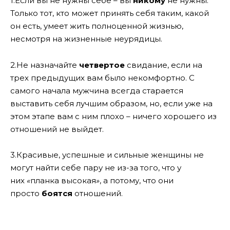
1.Если вы не нужны себе – вы
никому
не нужны.
Только тот, кто может принять себя таким, какой
он есть, умеет жить полноценной жизнью,
несмотря на жизненные неурядицы.
2.Не назначайте
четвертое
свидание, если на
трех предыдущих вам было некомфортно. С
самого начала мужчина всегда старается
выставить себя лучшим образом, но, если уже на
этом этапе вам с ним плохо – ничего хорошего из
отношений не выйдет.
3.Красивые, успешные и сильные женщины не
могут найти себе пару не из-за того, что у
них
«
планка высокая
»
, а потому, что они
просто
боятся
отношений.