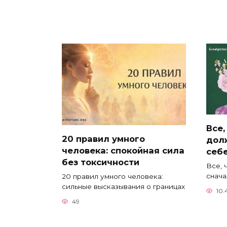
Все,
20 правил умного
дол
человека: спокойная сила
себ
без токсичности
Все, 
снача
20 правил умного человека:
сильные высказывания о границах
10.
49