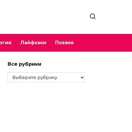
огия
Лайфхаки
Поэзия
Все рубрики
Все
рубрики