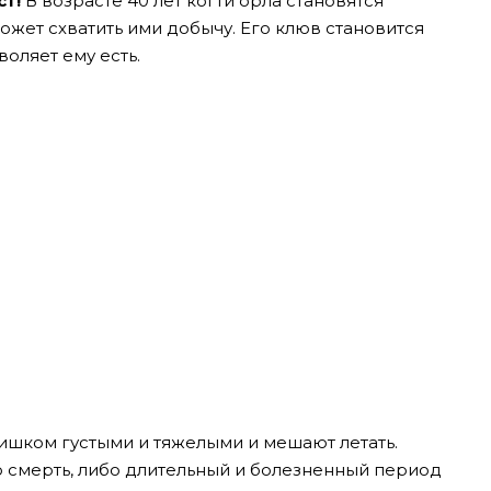
т!
В возрасте 40 лет когти орла становятся
жет схватить ими добычу. Его клюв становится
оляет ему есть.
лишком густыми и тяжелыми и мешают летать.
о смерть, либо длительный и болезненный период