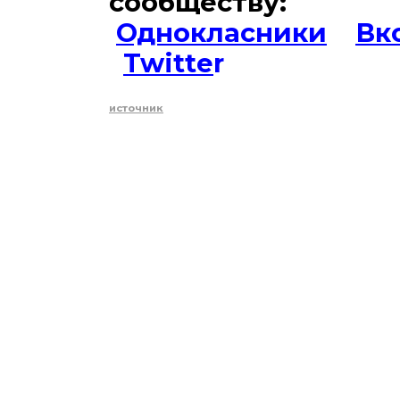
сообществу:
Однокласники
Вк
Twitte
r
источник