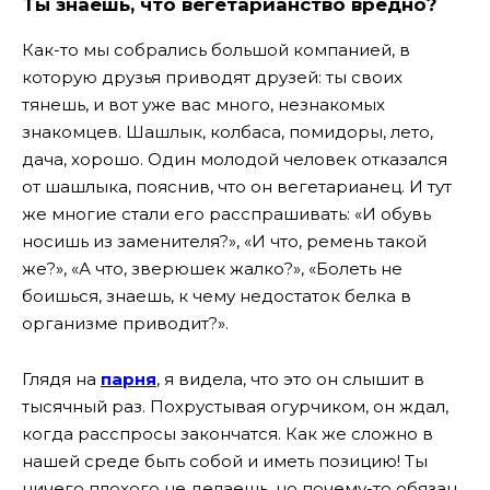
Ты знаешь, что вегетарианство вредно?
Как-то мы собрались большой компанией, в
которую друзья приводят друзей: ты своих
тянешь, и вот уже вас много, незнакомых
знакомцев. Шашлык, колбаса, помидоры, лето,
дача, хорошо. Один молодой человек отказался
от шашлыка, пояснив, что он вегетарианец. И тут
же многие стали его расспрашивать: «И обувь
носишь из заменителя?», «И что, ремень такой
же?», «А что, зверюшек жалко?», «Болеть не
боишься, знаешь, к чему недостаток белка в
организме приводит?».
Глядя на
парня
, я видела, что это он слышит в
тысячный раз. Похрустывая огурчиком, он ждал,
когда расспросы закончатся. Как же сложно в
нашей среде быть собой и иметь позицию! Ты
ничего плохого не делаешь, но почему-то обязан