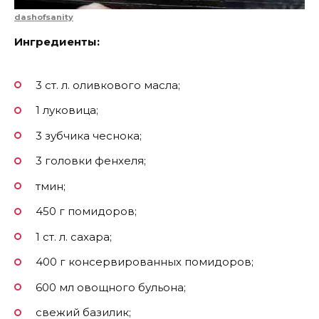
dashofsanity
Ингредиенты:
3 ст. л. оливкового масла;
1 луковица;
3 зубчика чеснока;
3 головки фенхеля;
тмин;
450 г помидоров;
1 ст. л. сахара;
400 г консервированных помидоров;
600 мл овощного бульона;
свежий базилик;