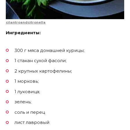
cilantroandcitronella
Ингредиенты:
300 г мяса домашней курицы;
1 стакан сухой фасоли;
2 крупных картофелины;
1 морковь;
1 луковица;
зелень;
соль и перец
лист лавровый