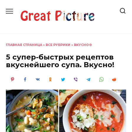
Перейти
к
содержанию
ГЛАВНАЯ СТРАНИЦА
»
ВСЕ РУБРИКИ
»
ВКУСНО🍲
5 супер-быстрых рецептов
вкуснейшего супа. Вкусно!