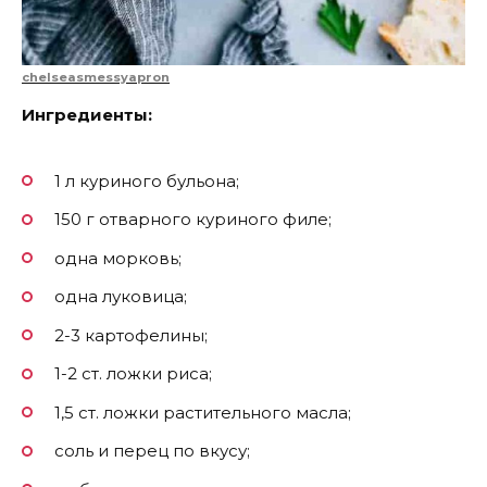
chelseasmessyapron
Ингредиенты:
1 л куриного бульона;
150 г отварного куриного филе;
одна морковь;
одна луковица;
2-3 картофелины;
1-2 ст. ложки риса;
1,5 ст. ложки растительного масла;
соль и перец по вкусу;