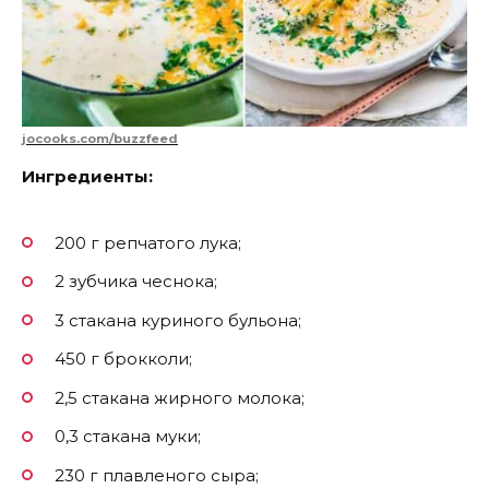
jocooks.com/buzzfeed
Ингредиенты:
200 г репчатого лука;
2 зубчика чеснока;
3 стакана куриного бульона;
450 г брокколи;
2,5 стакана жирного молока;
0,3 стакана муки;
230 г плавленого сыра;