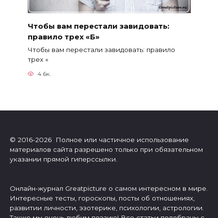
Чтобы вам перестали завидовать:
правило трех «Б»
Чтобы вам перестали завидовать: правило
трех «
4.6к.
© 2016-2026 Полное или частичное использование
материалов сайта разрешено только при обязательном
указании прямой гиперссылки.
Онлайн-журнал Greatpicture о самом интересном в мире.
Интересные тесты, гороскопы, посты об отношениях,
развитии личности, эзотерике, психологии, астрологии.
Также мы очень любим поэзию! Все статьи подобраны с