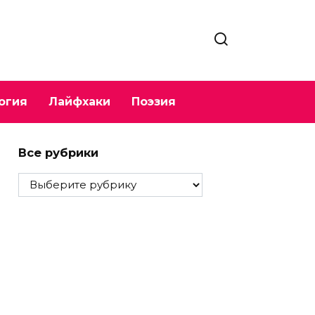
огия
Лайфхаки
Поэзия
Все рубрики
Все
рубрики