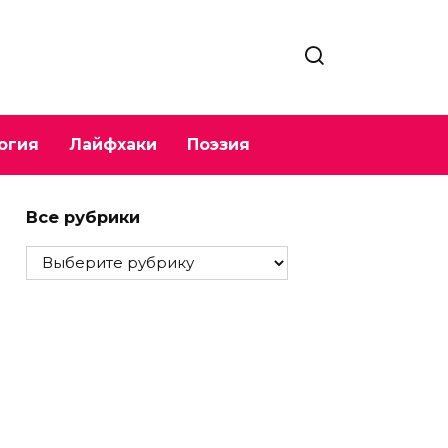
огия
Лайфхаки
Поэзия
Все рубрики
Все
рубрики