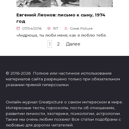
Евгений Леонов: письмо к сыну, 1974
год
07/04/2016
197
Great Picture
«Андрюша, ты люби меня, как я люблю тебя.
Пагинация
1
2
Далее
записей
© 2016-2026 Полное или частичное использование
материалов сайта разрешено только при обязательном
указании прямой гиперссылки.
Онлайн-журнал Greatpicture о самом интересном в мире.
Интересные тесты, гороскопы, посты об отношениях,
развитии личности, эзотерике, психологии, астрологии.
Также мы очень любим поэзию! Все статьи подобраны с
любовью для дорогих читателей.