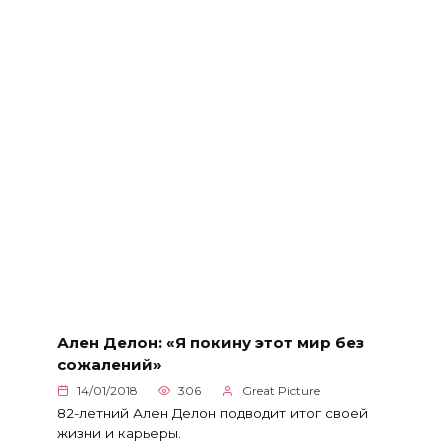
Ален Делон: «Я покину этот мир без
сожалений»
14/01/2018
306
Great Picture
82-летний Ален Делон подводит итог своей
жизни и карьеры.