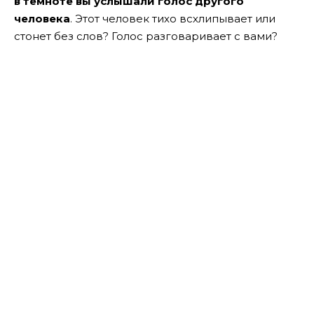
в темноте вы услышали голос другого
человека
. Этот человек тихо всхлипывает или
стонет без слов? Голос разговаривает с вами?