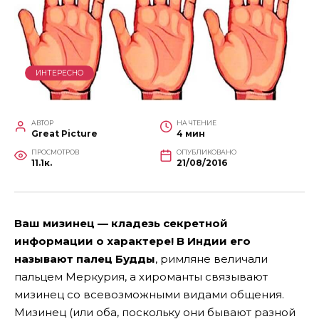
ИНТЕРЕСНО
АВТОР
НА ЧТЕНИЕ
Great Picture
4 мин
ПРОСМОТРОВ
ОПУБЛИКОВАНО
11.1к.
21/08/2016
Ваш мизинец — кладезь секретной
информации о характере! В Индии его
называют палец Будды
, римляне величали
пальцем Меркурия, а хироманты связывают
мизинец со всевозможными видами общения.
Мизинец (или оба, поскольку они бывают разной