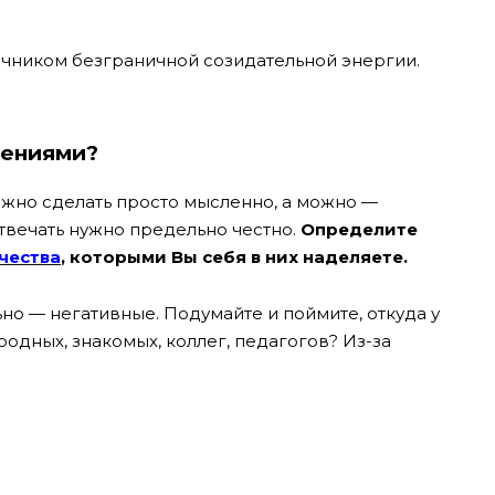
точником безграничной созидательной энергии.
дениями?
ожно сделать просто мысленно, а можно —
отвечать нужно предельно честно.
Определите
чества
, которыми Вы себя в них наделяете.
ьно — негативные.
Подумайте и поймите, откуда у
родных, знакомых, коллег, педагогов? Из-за