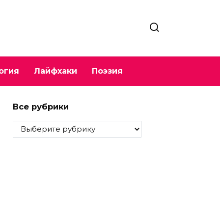
огия
Лайфхаки
Поэзия
Все рубрики
Все
рубрики