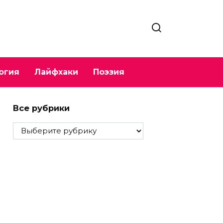
огия
Лайфхаки
Поэзия
Все рубрики
Все
рубрики