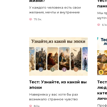
жизни?
тест
пам
У каждого человека есть свои
желания, мечты и внутренние
Мы пр
шуточ
79.9к.
6.1к
Тест: Узнайте, из какой вы
Тест
эпохи
люд
кат
Наверняка у вас хотя бы раз
личн
возникало странное чувство
Проф
80к.