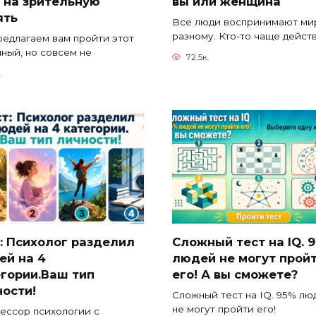
 на зрительную
вы или женщина
ять
Все люди воспринимают мир
разному. Кто-то чаще дейст
едлагаем вам пройти этот
ный, но совсем не
72.5к.
.
: Психолог разделил
Сложный тест на IQ. 
ей на 4
людей не могут прой
егории.Ваш тип
его! А вы сможете?
ости!
Сложный тест на IQ. 95% лю
не могут пройти его!
ессор психологии с