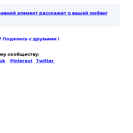
ревний элемент расскажет о вашей любви!
? Поде
лись с друзьями !
му сообществу:
ok
Pinterest
Twitter