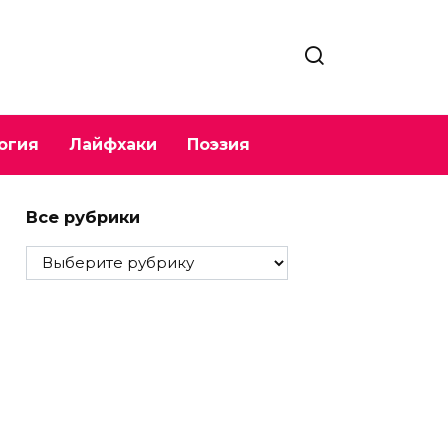
огия
Лайфхаки
Поэзия
Все рубрики
Все
рубрики