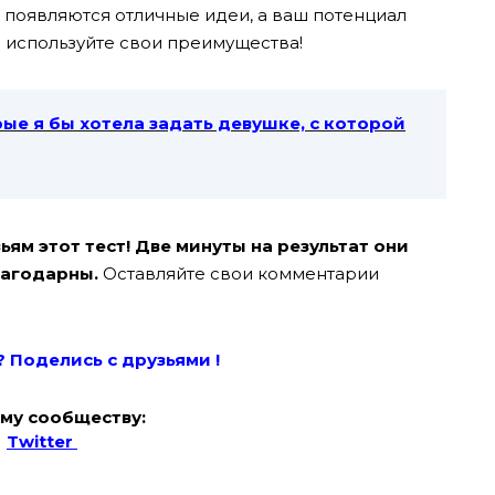
о появляются отличные идеи, а ваш потенциал
и используйте свои преимущества!
ые я бы хотела задать девушке, с которой
ям этот тест! Две минуты на результат они
лагодарны.
Оставляйте свои комментарии
? Поде
лись с друзьями !
му сообществу:
Twitter