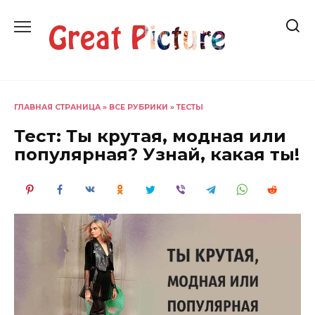
Перейти
к
содержанию
ГЛАВНАЯ СТРАНИЦА
»
ВСЕ РУБРИКИ
»
ТЕСТЫ
Тест: Ты крутая, модная или
популярная? Узнай, какая ты!