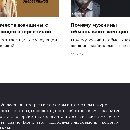
качеств женщины с
Почему мужчины
ующей энергетикой
обманывают женщин
честв женщины с чарующей
Почему мужчины обманыва
етикой.
женщин: разбираемся в сек
к.
9.4к.
йн-журнал Greatpicture о самом интересном в мире.
ресные тесты, гороскопы, посты об отношениях, развитии
ости, эзотерике, психологии, астрологии. Также мы очень
м поэзию! Все статьи подобраны с любовью для дорогих
телей.