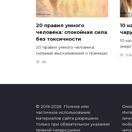
20 правил умного
10 
человека: спокойная сила
чар
без токсичности
10 ка
энерг
20 правил умного человека:
сильные высказывания о границах
3.9
49
© 2016-2026 Полное или
Онла
частичное использование
Инте
материалов сайта разрешено
личн
только при обязательном указании
люби
прямой гиперссылки.
чита