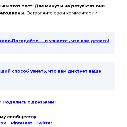
ям этот тест! Две минуты на результат они
лагодарны.
Оставляйте свои комментарии
таро.Погадайте — и узнаете , что вам делать!
ший способ узнать, что вам диктует ваше
? Поде
лись с друзьями !
му сообществу:
ook
Pinterest
Twitter