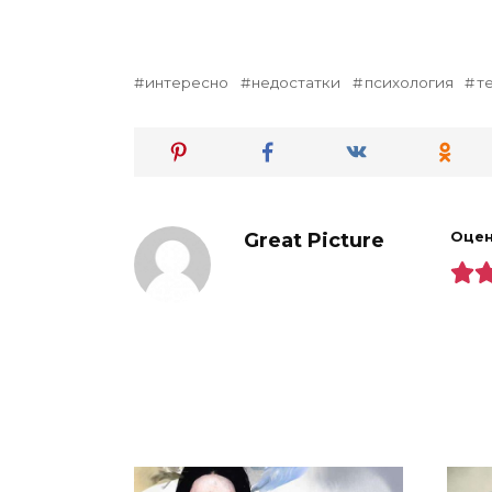
интересно
недостатки
психология
т
Great Picture
Оцен