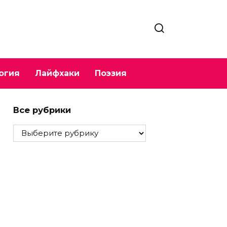
огия
Лайфхаки
Поэзия
Все рубрики
Все
рубрики