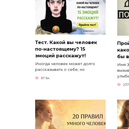
Тест. Какой вы человек
Прой
по-настоящему? 15
како
эмоций расскажут!
бы 
Иногда человек может долго
Имя З
рассказывать о себе, но
вызыв
улыбк
67.6к.
237