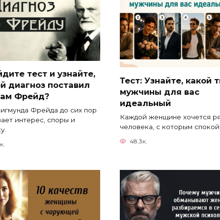
дите тест и узнайте,
Тест: Узнайте, какой 
й диагноз поставил
мужчины для вас
вам Фрейд?
идеальный
игмунда Фрейда до сих пор
Каждой женщине хочется р
ает интерес, споры и
человека, с которым споко
у.
48.3к.
к.