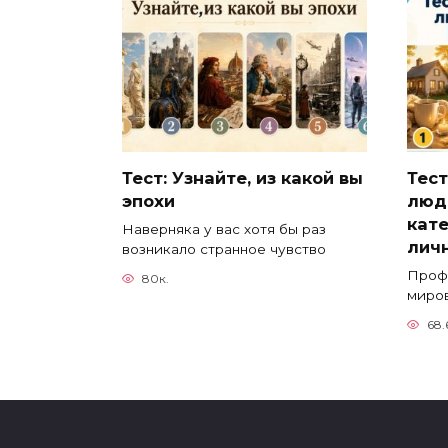
Тест: Узнайте, из какой вы
Тест
эпохи
люд
кат
Наверняка у вас хотя бы раз
личн
возникало странное чувство
Проф
80к.
миро
68.