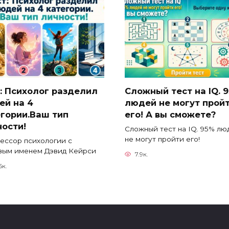
: Психолог разделил
Сложный тест на IQ. 
ей на 4
людей не могут прой
егории.Ваш тип
его! А вы сможете?
ости!
Сложный тест на IQ. 95% лю
не могут пройти его!
ессор психологии с
вым именем Дэвид Кейрси
7.9к.
6к.