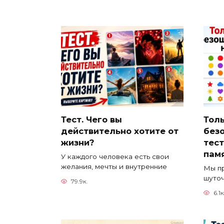
Тест. Чего вы
Тол
действительно хотите от
без
жизни?
тест
пам
У каждого человека есть свои
желания, мечты и внутренние
Мы пр
шуточ
79.9к.
6.1к