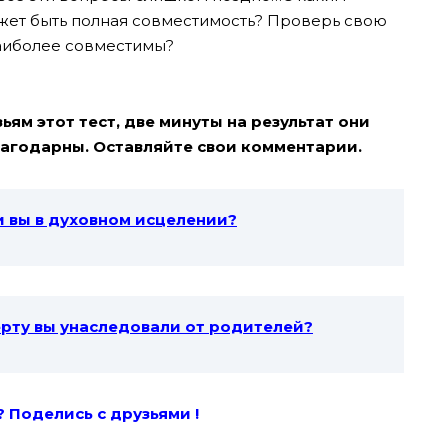
ожет быть полная совместимость? Проверь свою
наиболее совместимы?
ям этот тест, две минуты на результат они
благодарны. Оставляйте свои комментарии.
и вы в духовном исцелении?
ерту вы унаследовали от родителей?
? Поде
лись с друзьями !