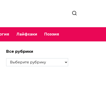
огия
Лайфхаки
Поэзия
Все рубрики
Все
рубрики