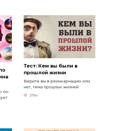
Тест: Кем вы были в
по
прошлой жизни
ина
Верите вы в реинкарнацию или
нет, тема прошлых жизней
 по-
279к.
вует