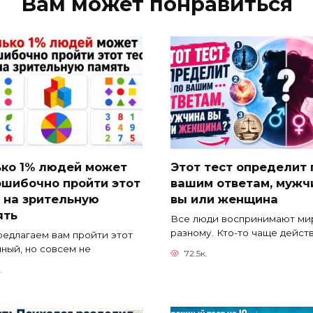
Вам может понравиться
ько 1% людей может
Этот тест определит 
ошибочно пройти этот
вашим ответам, мужч
 на зрительную
вы или женщина
ять
Все люди воспринимают мир
разному. Кто-то чаще дейст
едлагаем вам пройти этот
ный, но совсем не
72.5к.
.