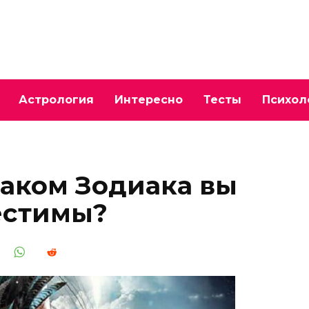
Астрология
Интересно
Тесты
Психол
наком Зодиака вы
естимы?