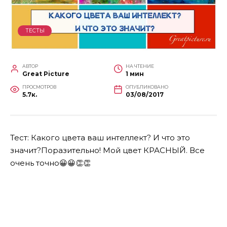
ТЕСТЫ
АВТОР
НА ЧТЕНИЕ
Great Picture
1 мин
ПРОСМОТРОВ
ОПУБЛИКОВАНО
5.7к.
03/08/2017
Тест: Какого цвета ваш интеллект? И что это
значит?Поразительно! Мой цвет КРАСНЫЙ. Все
очень точно
😀
😀
👏
👏