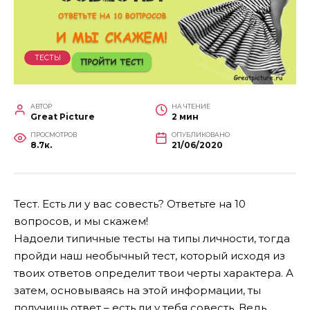
ТЕСТЫ
АВТОР
НА ЧТЕНИЕ
Great Picture
2 мин
ПРОСМОТРОВ
ОПУБЛИКОВАНО
8.7к.
21/06/2020
Тест. Есть ли у вас совесть? Ответьте на 10
вопросов, и мы скажем!
Надоели типичные тесты на типы личности, тогда
пройди наш необычный тест, который исходя из
твоих ответов определит твои черты характера. А
затем, основываясь на этой информации, ты
получишь ответ – есть ли у тебя совесть. Ведь