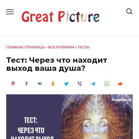
Перейти
к
содержанию
ГЛАВНАЯ СТРАНИЦА
»
ВСЕ РУБРИКИ
»
ТЕСТЫ
Тест: Через что находит
выход ваша душа?