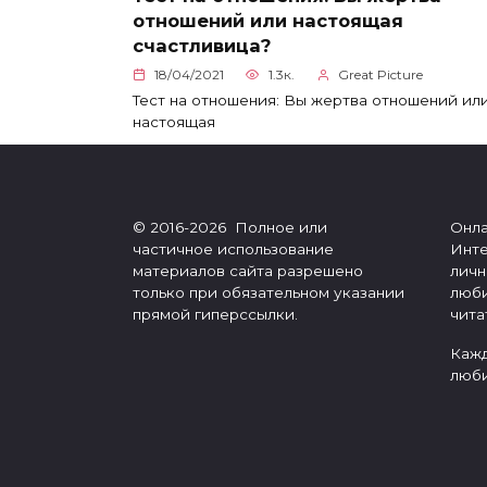
отношений или настоящая
счастливица?
18/04/2021
1.3к.
Great Picture
Тест на отношения: Вы жертва отношений ил
настоящая
© 2016-2026 Полное или
Онла
частичное использование
Инте
материалов сайта разрешено
личн
только при обязательном указании
люби
прямой гиперссылки.
чита
Кажд
люби