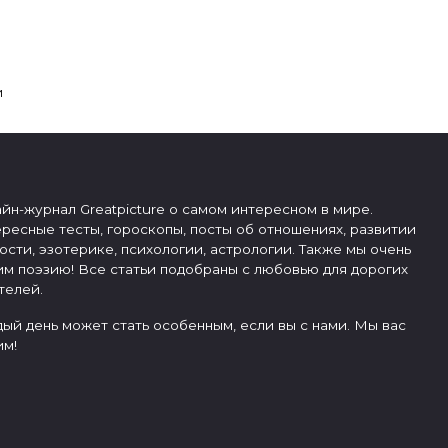
и
йн-журнал Greatpicture о самом интересном в мире.
ресные тесты, гороскопы, посты об отношениях, развитии
ости, эзотерике, психологии, астрологии. Также мы очень
м поэзию! Все статьи подобраны с любовью для дорогих
телей.
ый день может стать особенным, если вы с нами. Мы вас
м!