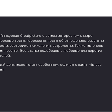
йн-журнал Greatpicture о самом интересном в мире.
ресные тесты, гороскопы, посты об отношениях, развитии
ости, эзотерике, психологии, астрологии. Также мы очень
м поэзию! Все статьи подобраны с любовью для дорогих
телей.
ый день может стать особенным, если вы с нами. Мы вас
м!