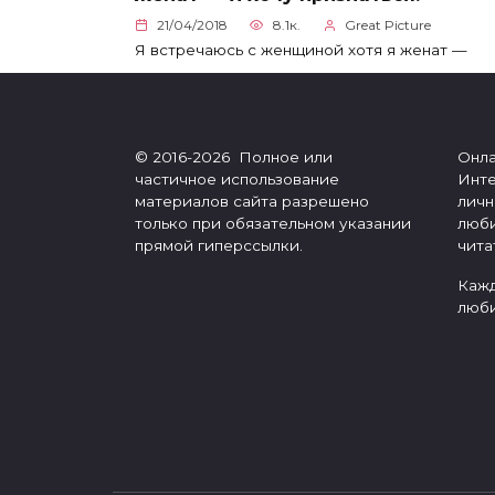
21/04/2018
8.1к.
Great Picture
Я встречаюсь с женщиной хотя я женат —
© 2016-2026 Полное или
Онла
частичное использование
Инте
материалов сайта разрешено
личн
только при обязательном указании
люби
прямой гиперссылки.
чита
Кажд
люби