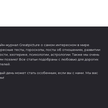
йн-журнал Greatpicture о самом интересном в мире.
ресные тесты, гороскопы, посты об отношениях, развитии
ости, эзотерике, психологии, астрологии. Также мы очень
м поэзию! Все статьи подобраны с любовью для дорогих
телей.
ый день может стать особенным, если вы с нами. Мы вас
м!