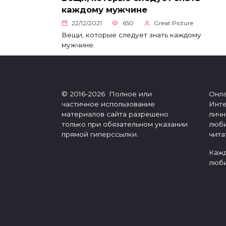
каждому мужчине
22/12/2021
650
Great Picture
Вещи, которые следует знать каждому
мужчине.
© 2016-2026 Полное или
Онла
частичное использование
Инте
материалов сайта разрешено
личн
только при обязательном указании
люби
прямой гиперссылки.
чита
Кажд
люби