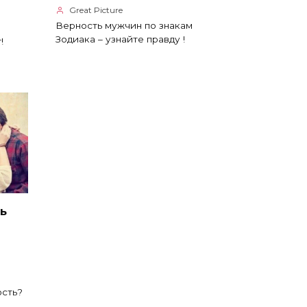
Great Picture
Верность мужчин по знакам
й
Зодиака – узнайте правду !
!
ь
ость?