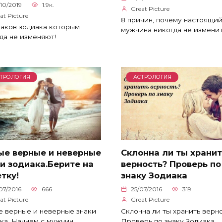
10/2019
1.9к.
Great Picture
at Picture
8 причин, почему настоящи
наков зодиака которым
мужчина никогда не изменит
да не изменяют!
ТРОЛОГИЯ
АСТРОЛОГИЯ
ые верные и неверные
Склонна ли ты хранит
и зодиака.Берите на
верность? Проверь по
тку!
знаку Зодиака
07/2016
666
25/07/2016
319
at Picture
Great Picture
 верные и неверные знаки
Склонна ли ты хранить верн
ка. Начнем с мужчин.
Проверь по знаку Зодиака.