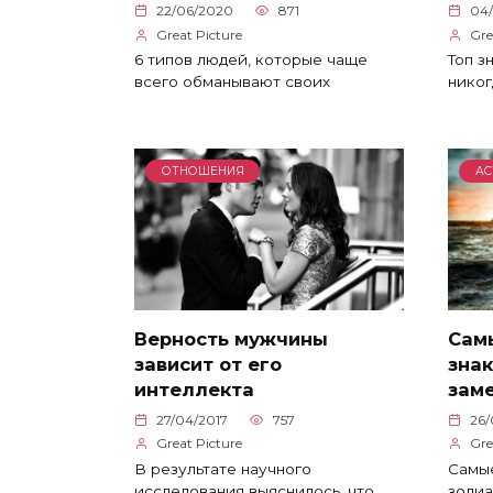
22/06/2020
871
04/
Great Picture
Gre
6 типов людей, которые чаще
Топ з
всего обманывают своих
никог
ОТНОШЕНИЯ
АС
Верность мужчины
Сам
зависит от его
знак
интеллекта
заме
27/04/2017
757
26/
Great Picture
Gre
В результате научного
Самые
исследования выяснилось, что
зодиа