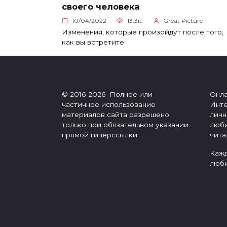
своего человека
10/04/2022
13.3к.
Great Picture
Изменения, которые произойдут после того,
как вы встретите
© 2016-2026 Полное или
Онла
частичное использование
Инте
материалов сайта разрешено
личн
только при обязательном указании
люби
прямой гиперссылки.
чита
Кажд
люби