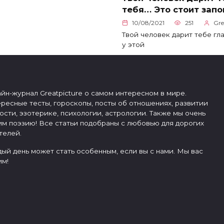
тебя… Это стоит запо
10/08/2021
251
Gre
Твой человек дарит тебе гл
у этой
йн-журнал Greatpicture о самом интересном в мире.
ресные тесты, гороскопы, посты об отношениях, развитии
ости, эзотерике, психологии, астрологии. Также мы очень
м поэзию! Все статьи подобраны с любовью для дорогих
телей.
ый день может стать особенным, если вы с нами. Мы вас
м!