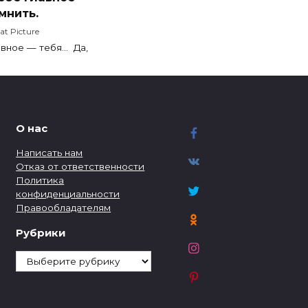
мнить.
at Picture
авное — тебя… Да,
О нас
Написать нам
Отказ от ответственности
Политика
конфиденциальности
Правообладателям
Рубрики
Рубрики