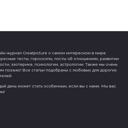
йн-журнал Greatpicture о самом интересном в мире.
ресные тесты, гороскопы, посты об отношениях, развитии
ости, эзотерике, психологии, астрологии. Также мы очень
м поэзию! Все статьи подобраны с любовью для дорогих
телей.
ый день может стать особенным, если вы с нами. Мы вас
м!