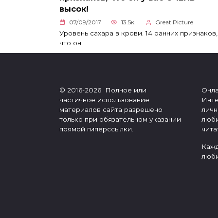
высок!
07/09/2017
13.5к.
Great Picture
Уровень сахара в крови. 14 ранних признаков,
что он
© 2016-2026 Полное или
Онла
частичное использование
Инте
материалов сайта разрешено
личн
только при обязательном указании
люби
прямой гиперссылки.
чита
Кажд
люби