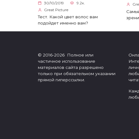
30/10/2019
9.2к.
Gre
Great Picture
Самый
Тест. Какой цвет волос вам
зрени
подойдет именно вам?
© 2016-2026 Полное или
Онла
частичное использование
Инте
материалов сайта разрешено
личн
только при обязательном указании
люби
прямой гиперссылки.
чита
Кажд
люби