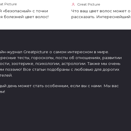
at Picture
Great Picture
 «безопасный» с точки
Что ваш цвет волос может о
я болезней цвет волос!
рассказать. Интереснейший 
йн-журнал Greatpicture о самом интересном в мире.
ресные тесты, гороскопы, посты об отношениях, развитии
ости, эзотерике, психологии, астрологии. Также мы очень
м поэзию! Все статьи подобраны с любовью для дорогих
телей.
ый день может стать особенным, если вы с нами. Мы вас
м!