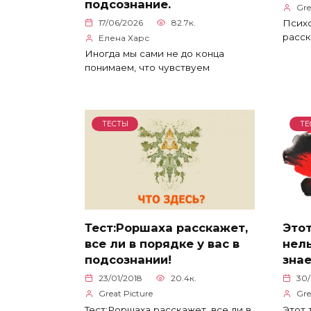
подсознание.
Gre
17/06/2026
82.7к.
Психо
расск
Елена Харс
Иногда мы сами не до конца
понимаем, что чувствуем
ТЕСТЫ
ТЕ
Тест:Роршаха расскажет,
Этот
все ли в порядке у вас в
нель
подсознании!
знае
23/01/2018
20.4к.
30/
Great Picture
Gre
Тест:Роршаха расскажет, все ли в
Этот 