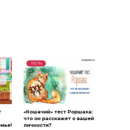
ТЕСТЫ
т
«Кошачий» тест Роршаха:
что он расскажет о вашей
емье!
личности?