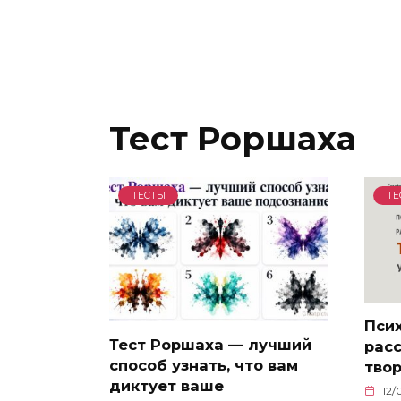
Тест Роршаха
ТЕСТЫ
ТЕ
Пси
Тест Роршаха — лучший
расс
способ узнать, что вам
твор
диктует ваше
12/