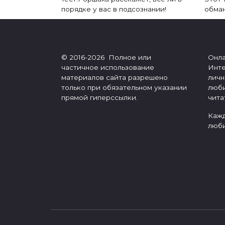
порядке у вас в подсознании!
обман
© 2016-2026 Полное или
Онла
частичное использование
Инте
материалов сайта разрешено
личн
только при обязательном указании
люби
прямой гиперссылки.
чита
Кажд
люби