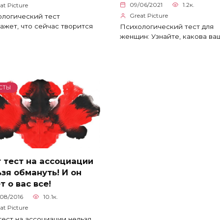
09/06/2021
1.2к.
at Picture
Great Picture
логический тест
ажет, что сейчас творится
Психологический тест для
женщин: Узнайте, какова ва
СТЫ
 тест на ассоциации
зя обмануть! И он
т о вас все!
08/2016
10.1к.
at Picture
тест на ассоциации нельзя