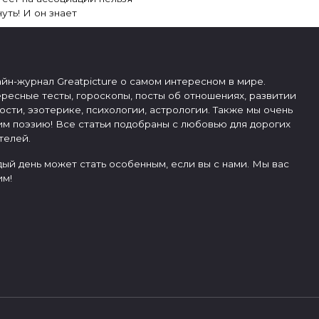
уть! И он знает
йн-журнал Greatpicture о самом интересном в мире.
ресные тесты, гороскопы, посты об отношениях, развитии
ости, эзотерике, психологии, астрологии. Также мы очень
м поэзию! Все статьи подобраны с любовью для дорогих
телей.
ый день может стать особенным, если вы с нами. Мы вас
м!