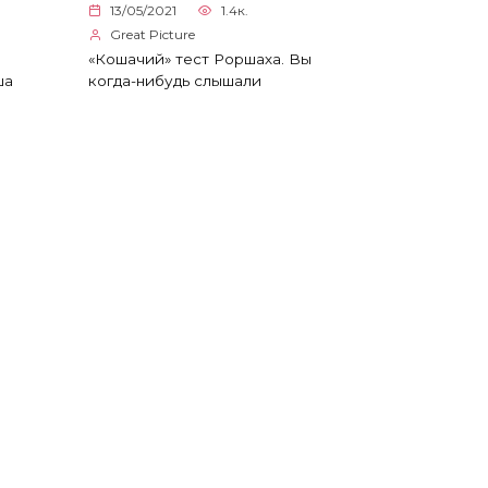
13/05/2021
1.4к.
Great Picture
«Кошачий» тест Роршаха. Вы
ша
когда-нибудь слышали