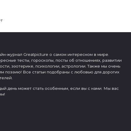
ет
йн-журнал Greatpicture о самом интересном в мире.
ресные тесты, гороскопы, посты об отношениях, развитии
ости, эзотерике, психологии, астрологии. Также мы очень
м поэзию! Все статьи подобраны с любовью для дорогих
телей.
ый день может стать особенным, если вы с нами. Мы вас
м!