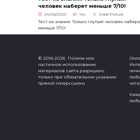
человек наберет меньше 7/10!
24/06/2020
14к.
Great Picture
Тест на знания. Только глупый человек набер
меньше 7/10!
© 2016-2026 Полное или
Онла
частичное использование
Инте
материалов сайта разрешено
личн
только при обязательном указании
люби
прямой гиперссылки.
чита
Кажд
люби