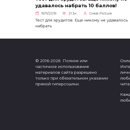
удавалось набрать 10 баллов!
15/11/2019
21.3к.
Great Picture
Тест для эрудитов. Еще никому не удавалось
набрать
© 2016-2026 Полное или
Онла
частичное использование
Инте
материалов сайта разрешено
личн
только при обязательном указании
люби
прямой гиперссылки.
чита
Кажд
люби