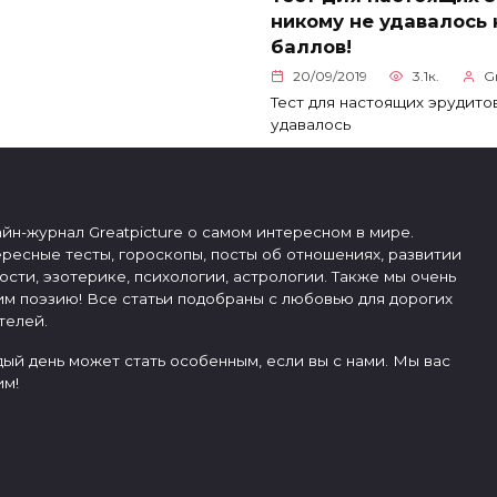
никому не удавалось 
баллов!
20/09/2019
3.1к.
G
Тест для настоящих эрудито
удавалось
йн-журнал Greatpicture о самом интересном в мире.
ресные тесты, гороскопы, посты об отношениях, развитии
ости, эзотерике, психологии, астрологии. Также мы очень
м поэзию! Все статьи подобраны с любовью для дорогих
телей.
ый день может стать особенным, если вы с нами. Мы вас
м!