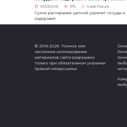
10/03/2019
575
Great Picture
Сухое растирание щеткой укрепит сосуды и
оздоровит
© 2016-2026 Полное или
Онла
частичное использование
Инте
материалов сайта разрешено
личн
только при обязательном указании
люби
прямой гиперссылки.
чита
Кажд
люби