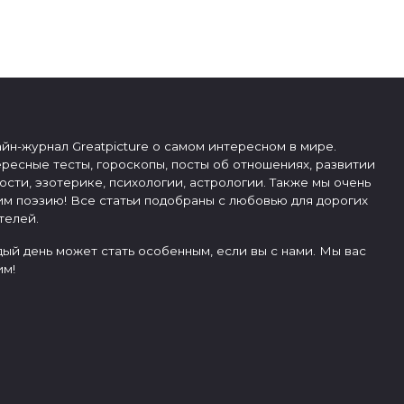
йн-журнал Greatpicture о самом интересном в мире.
ресные тесты, гороскопы, посты об отношениях, развитии
ости, эзотерике, психологии, астрологии. Также мы очень
м поэзию! Все статьи подобраны с любовью для дорогих
телей.
ый день может стать особенным, если вы с нами. Мы вас
м!