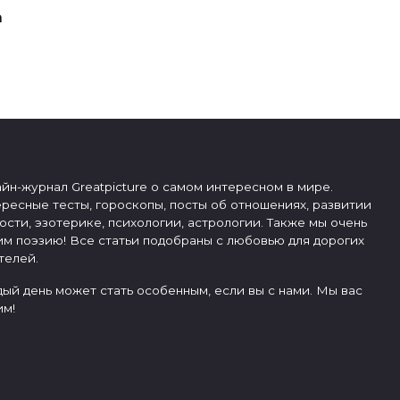
а
йн-журнал Greatpicture о самом интересном в мире.
ресные тесты, гороскопы, посты об отношениях, развитии
ости, эзотерике, психологии, астрологии. Также мы очень
м поэзию! Все статьи подобраны с любовью для дорогих
телей.
ый день может стать особенным, если вы с нами. Мы вас
м!