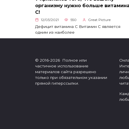
организму нужно больше витамин
С!
12/03/2021
550
Great Picture
Дефицит витамина С Витамин С является
одним из наиболее
© 2016-2026 Полное или
Онла
частичное использование
Инте
материалов сайта разрешено
личн
только при обязательном указании
люби
прямой гиперссылки.
чита
Кажд
люби