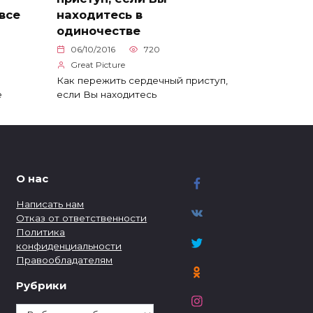
все
находитесь в
одиночестве
06/10/2016
720
Great Picture
Как пережить сердечный приступ,
е
если Вы находитесь
О нас
Написать нам
Отказ от ответственности
Политика
конфиденциальности
Правообладателям
Рубрики
Рубрики