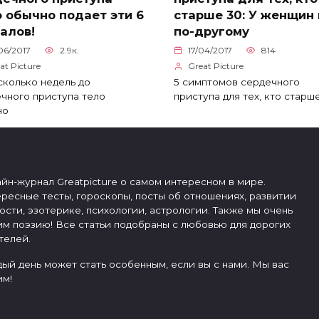
 обычно подает эти 6
старше 30: У женщин 
алов!
по-другому
06/2017
2.9к.
17/04/2017
814
at Picture
Great Picture
сколько недель до
5 симптомов сердечного
чного приступа тело
приступа для тех, кто старш
но
йн-журнал Greatpicture о самом интересном в мире.
ресные тесты, гороскопы, посты об отношениях, развитии
ости, эзотерике, психологии, астрологии. Также мы очень
м поэзию! Все статьи подобраны с любовью для дорогих
телей.
ый день может стать особенным, если вы с нами. Мы вас
м!