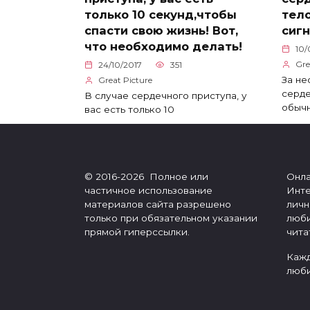
только 10 секунд,чтобы
тело
спасти свою жизнь! Вот,
сигн
что необходимо делать!
10/
Gre
24/10/2017
351
За не
Great Picture
серде
В случае сердечного приступа, у
обыч
вас есть только 10
© 2016-2026 Полное или
Онла
частичное использование
Инте
материалов сайта разрешено
личн
только при обязательном указании
люби
прямой гиперссылки.
чита
Кажд
люби