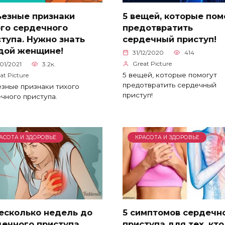
ьезные признаки
5 вещей, которые пом
ого сердечного
предотвратить
тупа. Нужно знать
сердечный приступ!
дой женщине!
31/12/2020
414
Great Picture
01/2021
3.2к.
5 вещей, которые помогут
at Picture
предотвратить сердечный
зные признаки тихого
приступ!
чного приступа.
АСОТА И ЗДОРОВЬЕ
КРАСОТА И ЗДОРОВЬЕ
есколько недель до
5 симптомов сердечн
дечного приступа
приступа для тех, кто