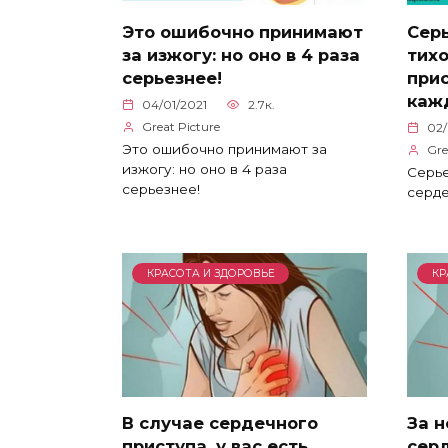
Это ошибочно принимают
Сер
за изжогу: но оно в 4 раза
тих
серьезнее!
прис
каж
04/01/2021
2.7к.
Great Picture
02/
Это ошибочно принимают за
Gre
изжогу: но оно в 4 раза
Серье
серьезнее!
серде
КРАСОТА И ЗДОРОВЬЕ
КР
В случае сердечного
За н
приступа, у вас есть
сер