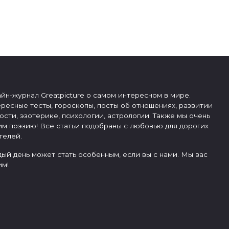
йн-журнал Greatpicture о самом интересном в мире.
ресные тесты, гороскопы, посты об отношениях, развитии
ости, эзотерике, психологии, астрологии. Также мы очень
м поэзию! Все статьи подобраны с любовью для дорогих
телей.
ый день может стать особенным, если вы с нами. Мы вас
м!