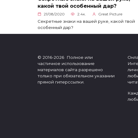
какой твой особенный дар?
21/08/2020
2.4к.
Great Picture
Секретные знаки на вашей руке, какой твой
особенный дар?
© 2016-2026 Полное или
Онла
частичное использование
Инте
материалов сайта разрешено
личн
только при обязательном указании
люби
прямой гиперссылки.
чита
Кажд
люби