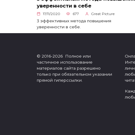
уверенности в себе
17/11/2020
677
Great Picture
3 эффективных метода повышения
уверенности в себе.
© 2016-2026 Полное или
Онла
частичное использование
Инте
материалов сайта разрешено
личн
только при обязательном указании
люби
прямой гиперссылки.
чита
Кажд
люби