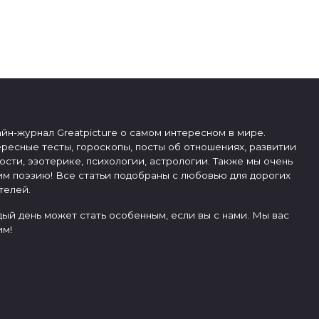
йн-журнал Greatpicture о самом интересном в мире.
ресные тесты, гороскопы, посты об отношениях, развитии
ости, эзотерике, психологии, астрологии. Также мы очень
м поэзию! Все статьи подобраны с любовью для дорогих
телей.
ый день может стать особенным, если вы с нами. Мы вас
м!