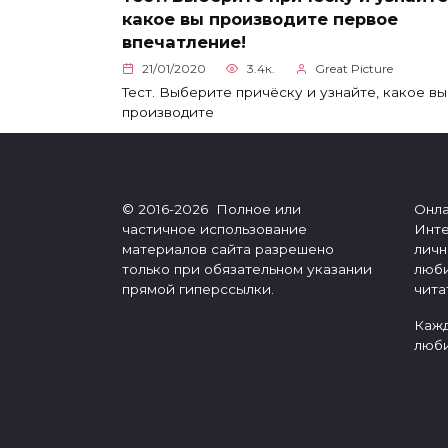
какое вы производите первое
впечатление!
21/01/2020
3.4к.
Great Picture
Тест. Выберите причёску и узнайте, какое вы
производите
© 2016-2026 Полное или
Онла
частичное использование
Инте
материалов сайта разрешено
личн
только при обязательном указании
люби
прямой гиперссылки.
чита
Кажд
люби