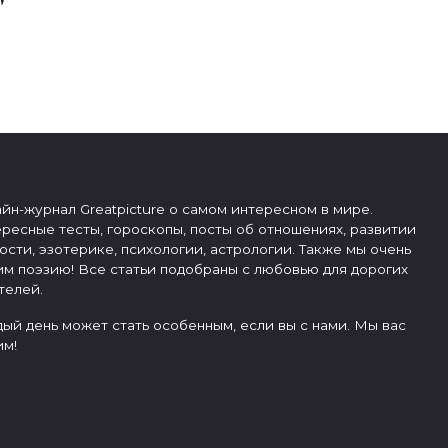
йн-журнал Greatpicture о самом интересном в мире.
ресные тесты, гороскопы, посты об отношениях, развитии
ости, эзотерике, психологии, астрологии. Также мы очень
м поэзию! Все статьи подобраны с любовью для дорогих
телей.
ый день может стать особенным, если вы с нами. Мы вас
м!