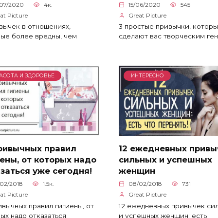
/07/2020
4к.
15/06/2020
545
at Picture
Great Picture
вычек в отношениях,
3 простые привычки, котор
ые более вредны, чем
сделают вас творческим ген
АСОТА И ЗДОРОВЬЕ
ИНТЕРЕСНО
привычных правил
12 ежедневных привы
ены, от которых надо
сильных и успешных
заться уже сегодня!
женщин
02/2018
1.5к.
08/02/2018
731
at Picture
Great Picture
ивычных правил гигиены, от
12 ежедневных привычек си
ых надо отказаться
и успешных женщин: есть