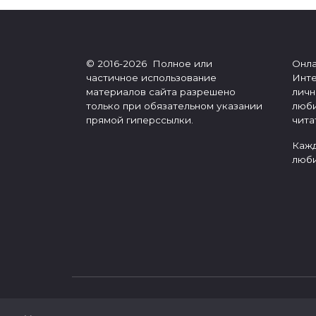
© 2016-2026 Полное или
Онла
частичное использование
Инте
материалов сайта разрешено
личн
только при обязательном указании
люби
прямой гиперссылки.
чита
Кажд
люби