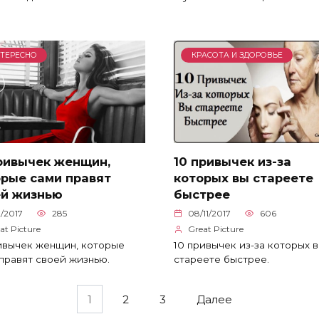
ТЕРЕСНО
КРАСОТА И ЗДОРОВЬЕ
привычек женщин,
10 привычек из-за
орые сами правят
которых вы стареете
ей жизнью
быстрее
11/2017
285
08/11/2017
606
at Picture
Great Picture
ивычек женщин, которые
10 привычек из-за которых 
правят своей жизнью.
стареете быстрее.
1
2
3
Далее