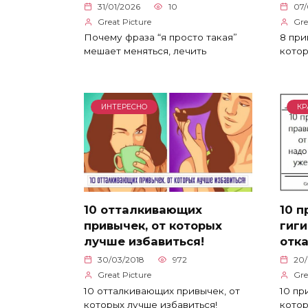
31/01/2026
10
07
Great Picture
Gre
Почему фраза “я просто такая”
8 при
мешает меняться, лечить
котор
ИНТЕРЕСНО
КР
10 отталкивающих
10 
привычек, от которых
гиги
лучше избавиться!
отка
30/03/2018
972
20/
Great Picture
Gre
10 отталкивающих привычек, от
10 пр
которых лучше избавиться!
котор