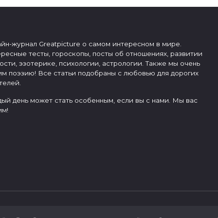
йн-журнал Greatpicture о самом интересном в мире.
ресные тесты, гороскопы, посты об отношениях, развитии
ости, эзотерике, психологии, астрологии. Также мы очень
м поэзию! Все статьи подобраны с любовью для дорогих
телей.
ый день может стать особенным, если вы с нами. Мы вас
м!