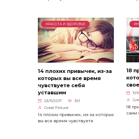
КРАСОТА И ЗДОРОВЬЕ
ИН
18 
14 плохих привычек, из-за
кот
которых вы все время
сво
чувствуете себя
уставшим
17/
Gre
23/11/2017
391
18 пр
Great Picture
сами 
14 плохих привычек, из-за которых
вы все время чувствуете
Пагинация
записей