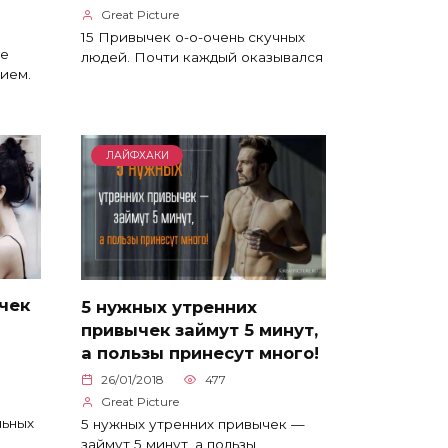
Great Picture
15 Привычек о-о-очень скучных
ые
людей. Почти каждый оказывался
ием.
ЛАЙФХАКИ
чек
5 нужных утренних
привычек займут 5 минут,
а пользы принесут много!
26/01/2018
477
Great Picture
льных
5 нужных утренних привычек —
займут 5 минут, а пользы