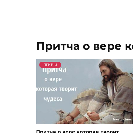
Притча о вере к
ПРИТЧИ
Притча о вере которая творит