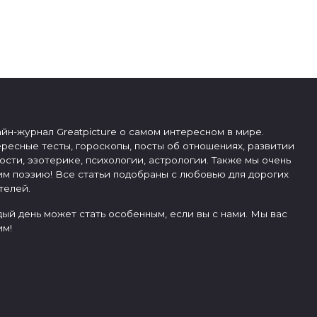
йн-журнал Greatpicture о самом интересном в мире.
ресные тесты, гороскопы, посты об отношениях, развитии
ости, эзотерике, психологии, астрологии. Также мы очень
м поэзию! Все статьи подобраны с любовью для дорогих
телей.
ый день может стать особенным, если вы с нами. Мы вас
м!