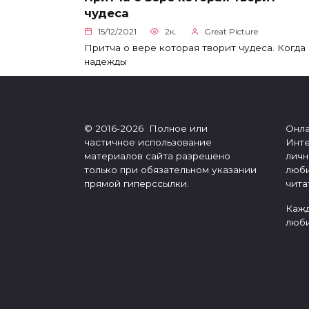
чудеса
15/12/2021
2к.
Great Picture
Притча о вере которая творит чудеса. Когда
надежды
© 2016-2026 Полное или
Онла
частичное использование
Инте
материалов сайта разрешено
личн
только при обязательном указании
люби
прямой гиперссылки.
чита
Кажд
люби