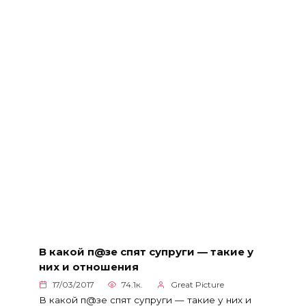
В какой п@зе спят супруги — такие у
них и отношения
17/03/2017
74.1к.
Great Picture
В какой п@зе спят супруги — такие у них и